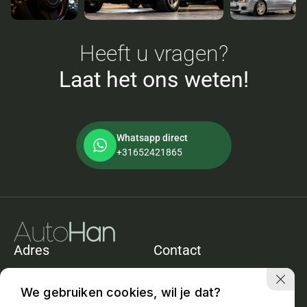
Heeft u vragen?
Laat het ons weten!
Whatsapp direct
+31652421865
Adres
Contact
De Heining 11e
+31652421865
1161ACZwanenburg
info@autohan.nl
We gebruiken cookies, wil je dat?
Openingstijden