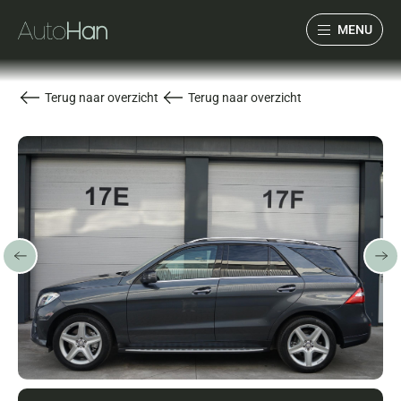
MENU
Collectie
Terug naar overzicht
Terug naar overzicht
Services
Over ons
Verwacht
Verkocht
Contact