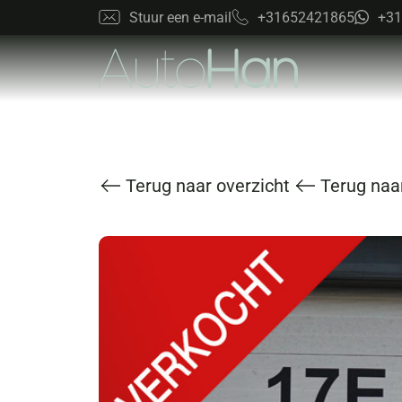
Stuur een e-mail
+31652421865
+31
Terug naar overzicht
Terug naar