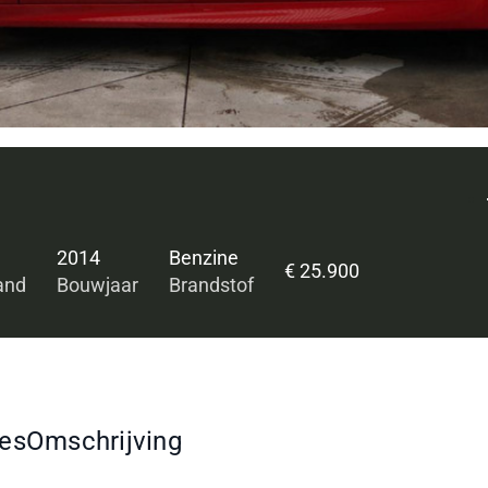
2014
Benzine
€ 25.900
and
Bouwjaar
Brandstof
ies
Omschrijving