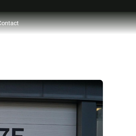
Contact
ctie
ces
ons
acht
ocht
act