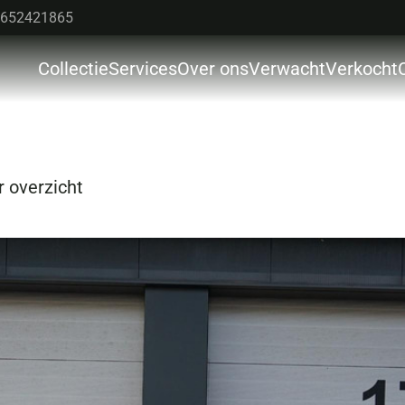
652421865
Collectie
Services
Over ons
Verwacht
Verkocht
Colle
Servi
Over 
 overzicht
Verw
Verk
Cont