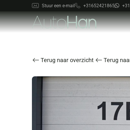
Stuur een e-mail
+31652421865
+31
Terug naar overzicht
Terug naar