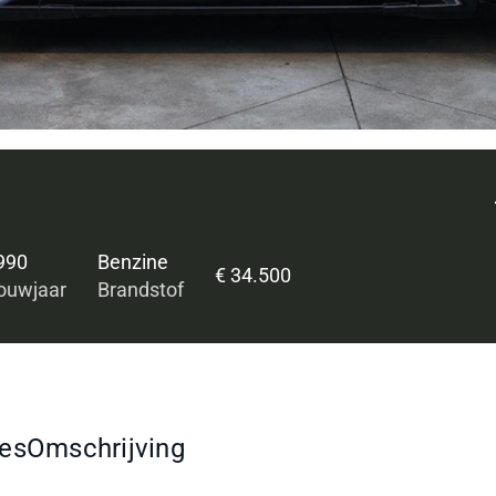
990
Benzine
€ 34.500
ouwjaar
Brandstof
ies
Omschrijving