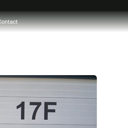
Contact
ctie
ces
ons
acht
ocht
act