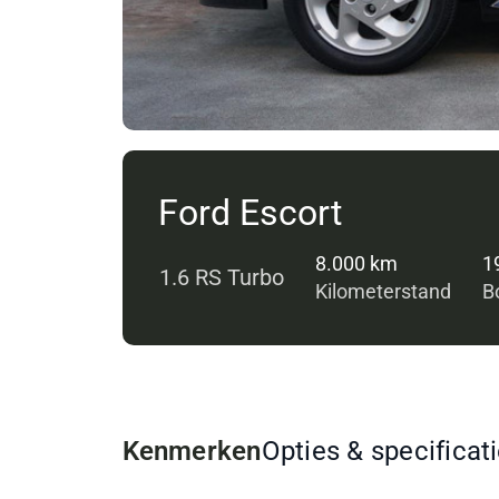
Ford Escort
8.000 km
1
1.6 RS Turbo
Kilometerstand
B
Kenmerken
Opties & specificat