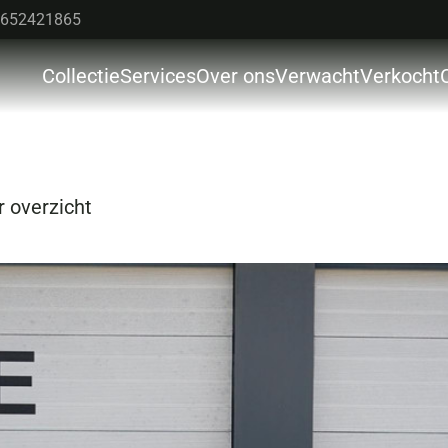
652421865
Collectie
Services
Over ons
Verwacht
Verkocht
Colle
Servi
Over 
 overzicht
Verw
Verk
Cont