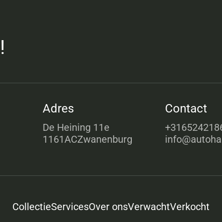
!
Adres
Contact
De Heining 11e
+316524218
1161ACZwanenburg
info@autoha
Collectie
Services
Over ons
Verwacht
Verkocht