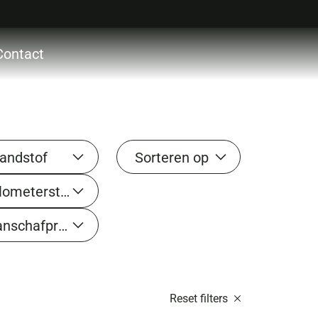
Contact
ctie
ces
ons
andstof
Sorteren op
acht
Kilometerstand tot
ocht
Aanschafprijs tot
act
Reset filters