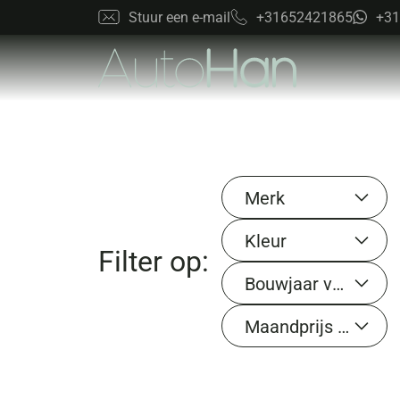
Stuur een e-mail
+31652421865
+31
Merk
Kleur
Filter op:
Bouwjaar van
Maandprijs van