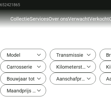
652421865
Collectie
Services
Over ons
Verwacht
Verkocht
Colle
Servi
Over 
Model
Transmissie
Br
Verw
Carrosserie
Kilometerstand van
Verk
Bouwjaar tot
Aanschafprijs van
Cont
Maandprijs tot