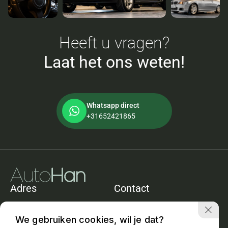
Heeft u vragen?
Laat het ons weten!
Whatsapp direct
+31652421865
Adres
Contact
De Heining 11e
+31652421865
1161ACZwanenburg
info@autohan.nl
We gebruiken cookies, wil je dat?