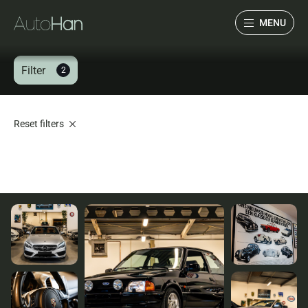
MENU
Filter
2
Collectie
Services
Reset filters
Over ons
Verwacht
Verkocht
Contact