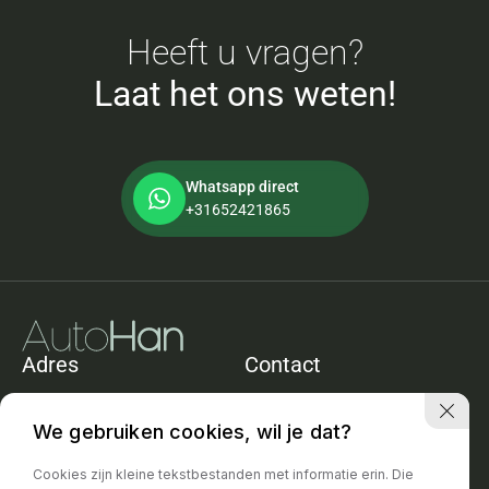
Heeft u vragen?
Laat het ons weten!
Whatsapp direct
+31652421865
Adres
Contact
De Heining 11e
+31652421865
1161ACZwanenburg
info@autohan.nl
We gebruiken cookies, wil je dat?
Openingstijden
Cookies zijn kleine tekstbestanden met informatie erin. Die