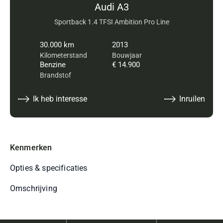
Audi A3
Sportback 1.4 TFSI Ambition Pro Line
30.000 km
2013
Kilometerstand
Bouwjaar
Benzine
€ 14.900
Brandstof
Ik heb interesse
Inruilen
Kenmerken
Opties & specificaties
Omschrijving