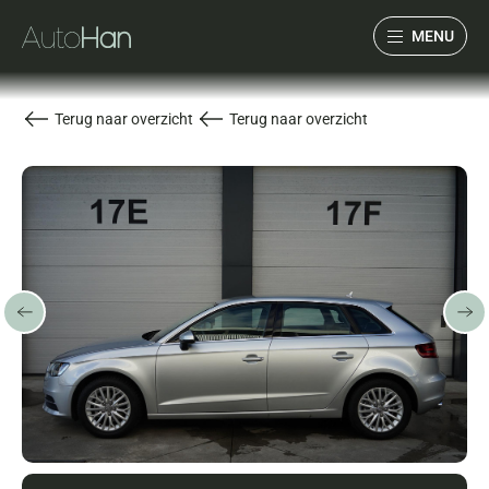
MENU
Collectie
Terug naar overzicht
Terug naar overzicht
Services
Over ons
Verwacht
Verkocht
Contact