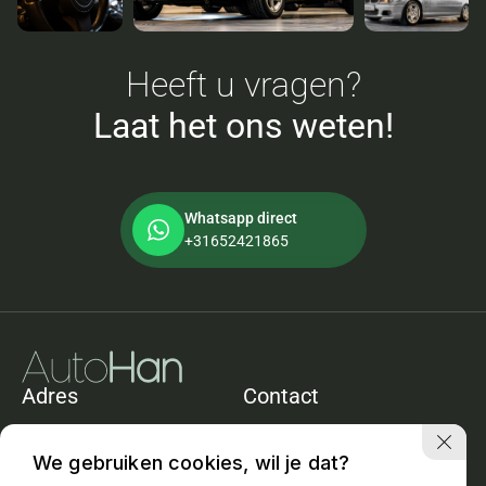
Heeft u vragen?
Laat het ons weten!
Whatsapp direct
+31652421865
Adres
Contact
De Heining 11e
+31652421865
1161ACZwanenburg
info@autohan.nl
We gebruiken cookies, wil je dat?
Openingstijden