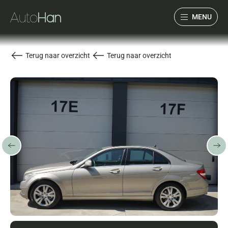
MENU
Collectie
Terug naar overzicht
Terug naar overzicht
Services
Over ons
Verwacht
Verkocht
Contact