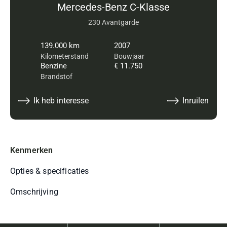
Mercedes-Benz C-Klasse
230 Avantgarde
139.000 km
2007
Kilometerstand
Bouwjaar
Benzine
€ 11.750
Brandstof
Ik heb interesse
Inruilen
Kenmerken
Opties & specificaties
Omschrijving