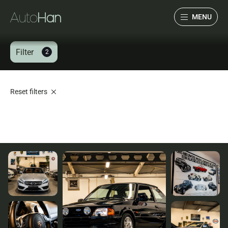
MENU
Filter
2
Collectie
Services
Reset filters
Over ons
Verwacht
Verkocht
Contact