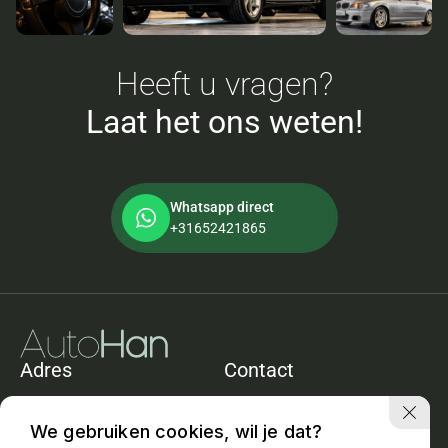
Heeft u vragen?
Laat het ons weten!
Whatsapp direct
+31652421865
Adres
Contact
De Heining 11e
+31652421865
1161ACZwanenburg
info@autohan.nl
We gebruiken cookies, wil je dat?