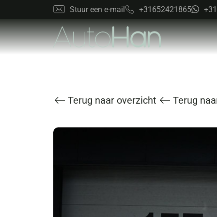
Stuur een e-mail
+31652421865
+31
Terug naar overzicht
Terug naar