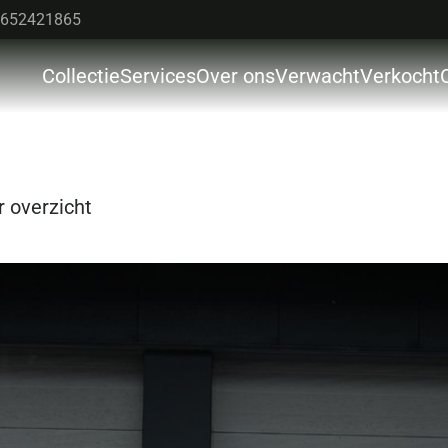
652421865
Collectie
Services
Over ons
Verwacht
Verkocht
Colle
Servi
Over 
 overzicht
Verw
Verk
Cont