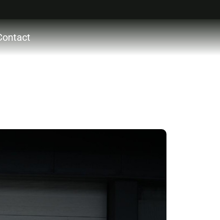
Contact
ctie
ces
ons
acht
ocht
act