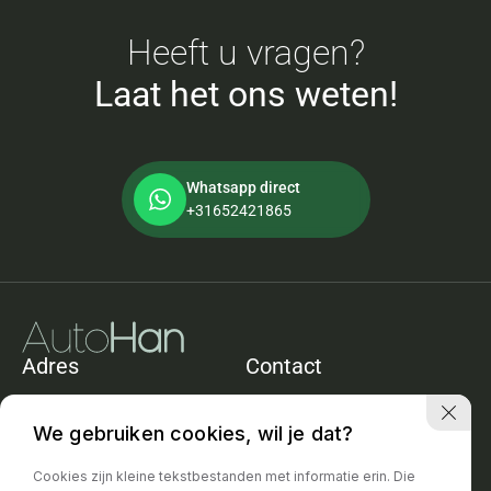
Heeft u vragen?
Laat het ons weten!
Whatsapp direct
+31652421865
Adres
Contact
De Heining 11e
+31652421865
1161ACZwanenburg
info@autohan.nl
We gebruiken cookies, wil je dat?
Openingstijden
Cookies zijn kleine tekstbestanden met informatie erin. Die