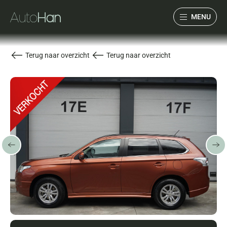
MENU
Collectie
Terug naar overzicht
Terug naar overzicht
Services
Over ons
Verwacht
Verkocht
Contact