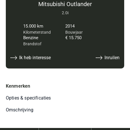
Mitsubishi Outlander
2.0i
15.000 km
2014
Kilometerstand
Bouwjaar
Benzine
€ 15.750
Brandstof
Ik heb interesse
Inruilen
Kenmerken
Opties & specificaties
Omschrijving