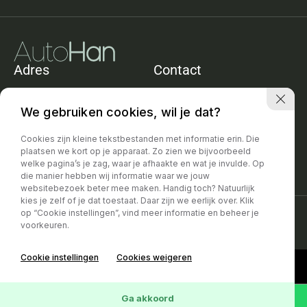
Adres
Contact
De Heining 11e
+31652421865
1161ACZwanenburg
info@autohan.nl
We gebruiken cookies, wil je dat?
Openingstijden
Cookies zijn kleine tekstbestanden met informatie erin. Die
Geopend op afspraak. Eventueel
plaatsen we kort op je apparaat. Zo zien we bijvoorbeeld
ook in de avond
welke pagina’s je zag, waar je afhaakte en wat je invulde. Op
die manier hebben wij informatie waar we jouw
websitebezoek beter mee maken. Handig toch? Natuurlijk
kies je zelf of je dat toestaat. Daar zijn we eerlijk over. Klik
op “Cookie instellingen”, vind meer informatie en beheer je
Privacy policy
|
Disclaimer
voorkeuren.
Cookie instellingen
Cookies weigeren
Ga akkoord