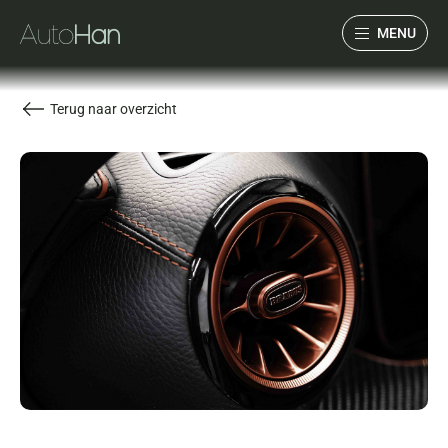
MENU
Collectie
Terug naar overzicht
Services
Over ons
Verwacht
Verkocht
Contact