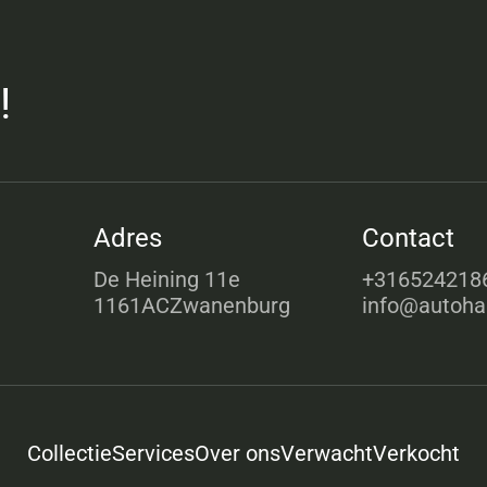
!
Adres
Contact
De Heining 11e
+316524218
1161ACZwanenburg
info@autoha
Collectie
Services
Over ons
Verwacht
Verkocht