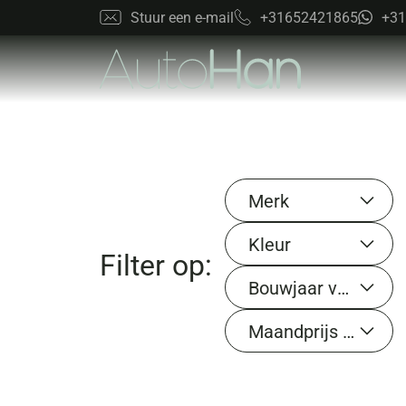
Stuur een e-mail
+31652421865
+31
Merk
Kleur
Filter op:
Bouwjaar van
Maandprijs van