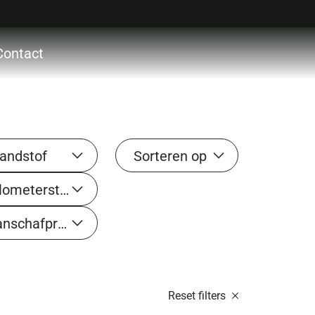
Contact
ctie
ces
ons
andstof
Sorteren op
acht
Kilometerstand tot
ocht
Aanschafprijs tot
act
Reset filters