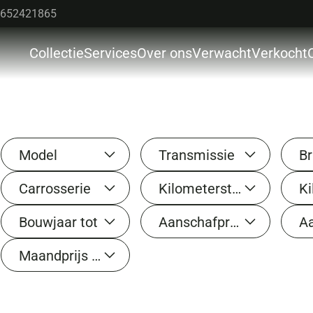
652421865
Collectie
Services
Over ons
Verwacht
Verkocht
Colle
Servi
Over 
Model
Transmissie
Br
Verw
Carrosserie
Kilometerstand van
Verk
Bouwjaar tot
Aanschafprijs van
Cont
Maandprijs tot