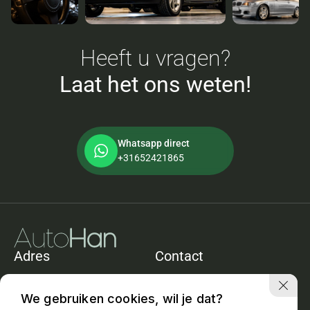
Heeft u vragen?
Laat het ons weten!
Whatsapp direct
+31652421865
Adres
Contact
De Heining 11e
+31652421865
1161ACZwanenburg
info@autohan.nl
We gebruiken cookies, wil je dat?