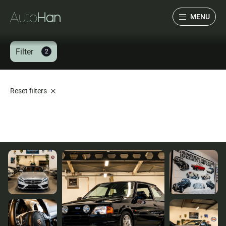
MENU
Filter
2
Collectie
Services
Reset filters
Over ons
Verwacht
Verkocht
Contact